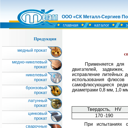
ООО «СК Металл-Сергиев По
главная
каталог
з
Продукция
медный прокат
с
медно-никелевый
Применяется для 
прокат
двигателей, задвижек,
исправление литейных де
никелевый
прокат
использования флюсов 
самофлюсующиеся редко
бронзовый
диаметрами 0,8 мм, 1,0 мм, 
прокат
латунный
прокат
Твердость, HV
цинковый
170 -190
прокат
При испытаниях 
сварочные